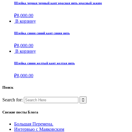
Шлейка черная черный кант красная нить красный зажим
₽
8,000.00
В корзину
Шлейка синяя синий кант синяя нить
₽
8,000.00
В корзину
Шлейка синяя желтый кант желтая нить
₽
8,000.00
Поиск
Search for:
Свежие посты Блога
Большая Перемена.
Интервью с Маяковским